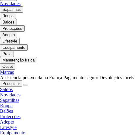
Novidades
Sapatilhas
Roupa
Balões
Protecções
Adepto
Lifestyle
Equipamento
Praia
Manutenção física
Outlet
Marcas
Assistência pós-venda na França
Pagamento seguro
Devoluções fáceis
Pesquisar
Saldos
Novidades
Sapatilhas
Roupa
Balões
Protecções
Adepto
Lifestyle
Equipamento