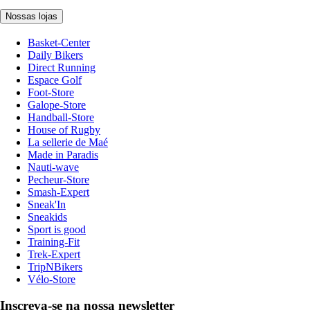
Nossas lojas
Basket-Center
Daily Bikers
Direct Running
Espace Golf
Foot-Store
Galope-Store
Handball-Store
House of Rugby
La sellerie de Maé
Made in Paradis
Nauti-wave
Pecheur-Store
Smash-Expert
Sneak'In
Sneakids
Sport is good
Training-Fit
Trek-Expert
TripNBikers
Vélo-Store
Inscreva-se na nossa newsletter