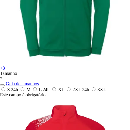
+3
Tamanho
*
Guia de tamanhos
S
24h
M
L
24h
XL
2XL
24h
3XL
Este campo é obrigatório