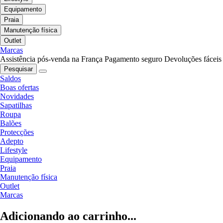
Equipamento
Praia
Manutenção física
Outlet
Marcas
Assistência pós-venda na França
Pagamento seguro
Devoluções fáceis
Pesquisar
Saldos
Boas ofertas
Novidades
Sapatilhas
Roupa
Balões
Protecções
Adepto
Lifestyle
Equipamento
Praia
Manutenção física
Outlet
Marcas
Adicionando ao carrinho...