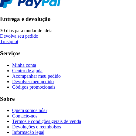
Entrega e devolução
30 dias para mudar de ideia
Devolva seu pedido
Trustpilot
Serviços
Minha conta
Centro de ajuda
Acompanhar meu pedido
Devolver meu pedido
Códigos promocionais
Sobre
Quem somos nós?
Contacte-nos
Termos e condições gerais de venda
Devoluções e reembolsos
Informação legal