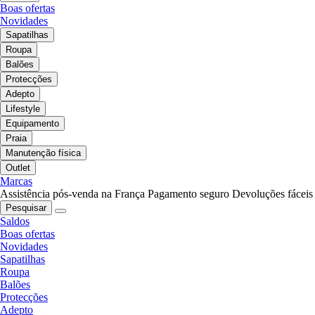
Boas ofertas
Novidades
Sapatilhas
Roupa
Balões
Protecções
Adepto
Lifestyle
Equipamento
Praia
Manutenção física
Outlet
Marcas
Assistência pós-venda na França
Pagamento seguro
Devoluções fáceis
Pesquisar
Saldos
Boas ofertas
Novidades
Sapatilhas
Roupa
Balões
Protecções
Adepto