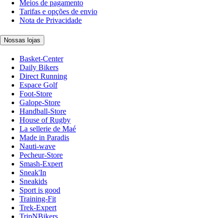
Meios de pagamento
Tarifas e opções de envio
Nota de Privacidade
Nossas lojas
Basket-Center
Daily Bikers
Direct Running
Espace Golf
Foot-Store
Galope-Store
Handball-Store
House of Rugby
La sellerie de Maé
Made in Paradis
Nauti-wave
Pecheur-Store
Smash-Expert
Sneak'In
Sneakids
Sport is good
Training-Fit
Trek-Expert
TripNBikers