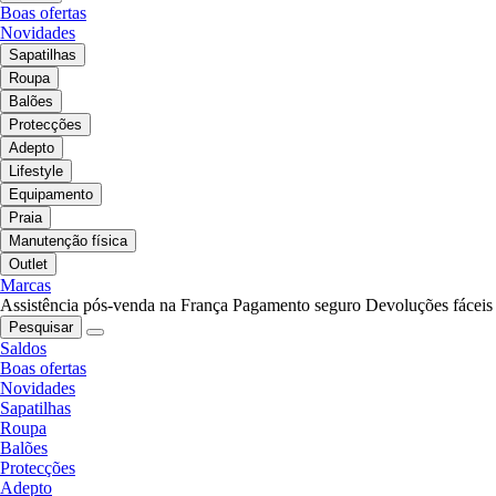
Boas ofertas
Novidades
Sapatilhas
Roupa
Balões
Protecções
Adepto
Lifestyle
Equipamento
Praia
Manutenção física
Outlet
Marcas
Assistência pós-venda na França
Pagamento seguro
Devoluções fáceis
Pesquisar
Saldos
Boas ofertas
Novidades
Sapatilhas
Roupa
Balões
Protecções
Adepto