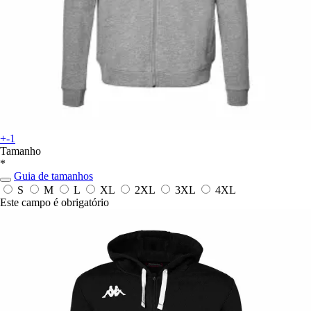
+-1
Tamanho
*
Guia de tamanhos
S
M
L
XL
2XL
3XL
4XL
Este campo é obrigatório