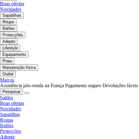
Boas ofertas
Novidades
Sapatilhas
Roupa
Balões
Protecções
Adepto
Lifestyle
Equipamento
Praia
Manutenção física
Outlet
Marcas
Assistência pós-venda na França
Pagamento seguro
Devoluções fáceis
Pesquisar
Saldos
Boas ofertas
Novidades
Sapatilhas
Roupa
Balões
Protecções
Adepto