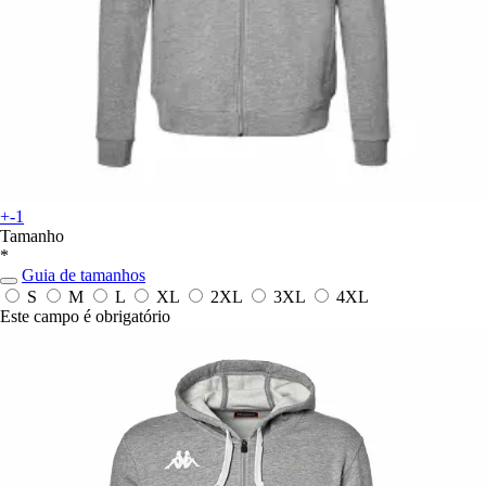
+-1
Tamanho
*
Guia de tamanhos
S
M
L
XL
2XL
3XL
4XL
Este campo é obrigatório