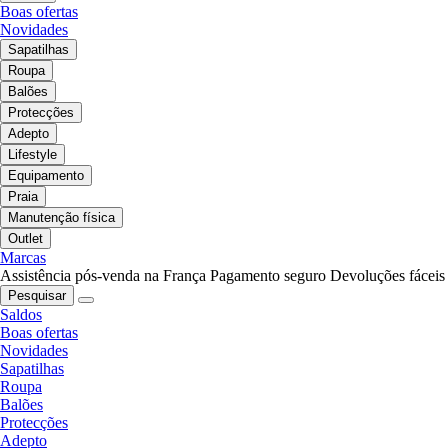
Boas ofertas
Novidades
Sapatilhas
Roupa
Balões
Protecções
Adepto
Lifestyle
Equipamento
Praia
Manutenção física
Outlet
Marcas
Assistência pós-venda na França
Pagamento seguro
Devoluções fáceis
Pesquisar
Saldos
Boas ofertas
Novidades
Sapatilhas
Roupa
Balões
Protecções
Adepto