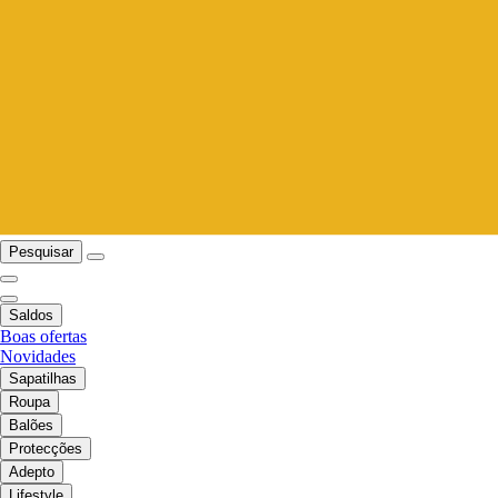
Pesquisar
Saldos
Boas ofertas
Novidades
Sapatilhas
Roupa
Balões
Protecções
Adepto
Lifestyle