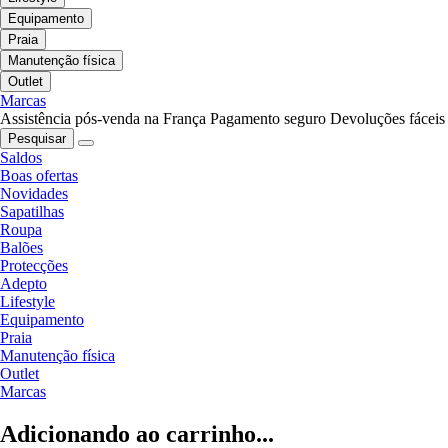
Equipamento
Praia
Manutenção física
Outlet
Marcas
Assistência pós-venda na França
Pagamento seguro
Devoluções fáceis
Pesquisar
Saldos
Boas ofertas
Novidades
Sapatilhas
Roupa
Balões
Protecções
Adepto
Lifestyle
Equipamento
Praia
Manutenção física
Outlet
Marcas
Adicionando ao carrinho...