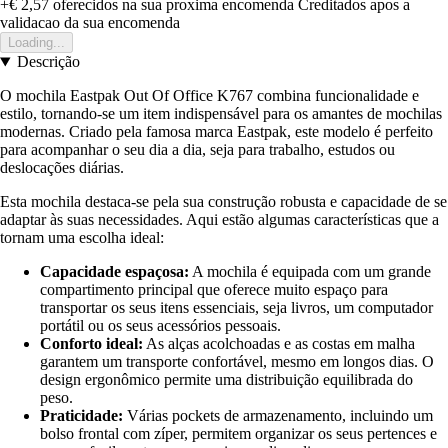
+€ 2,57
oferecidos na sua proxima encomenda
Creditados apos a
validacao da sua encomenda
Loading...
Descrição
O mochila Eastpak Out Of Office K767 combina funcionalidade e
estilo, tornando-se um item indispensável para os amantes de mochilas
modernas. Criado pela famosa marca Eastpak, este modelo é perfeito
para acompanhar o seu dia a dia, seja para trabalho, estudos ou
deslocações diárias.
Esta mochila destaca-se pela sua construção robusta e capacidade de se
adaptar às suas necessidades. Aqui estão algumas características que a
tornam uma escolha ideal:
Capacidade espaçosa:
A mochila é equipada com um grande
compartimento principal que oferece muito espaço para
transportar os seus itens essenciais, seja livros, um computador
portátil ou os seus acessórios pessoais.
Conforto ideal:
As alças acolchoadas e as costas em malha
garantem um transporte confortável, mesmo em longos dias. O
design ergonômico permite uma distribuição equilibrada do
peso.
Praticidade:
Várias pockets de armazenamento, incluindo um
bolso frontal com zíper, permitem organizar os seus pertences e