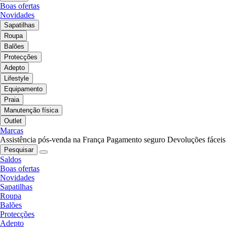
Boas ofertas
Novidades
Sapatilhas
Roupa
Balões
Protecções
Adepto
Lifestyle
Equipamento
Praia
Manutenção física
Outlet
Marcas
Assistência pós-venda na França
Pagamento seguro
Devoluções fáceis
Pesquisar
Saldos
Boas ofertas
Novidades
Sapatilhas
Roupa
Balões
Protecções
Adepto