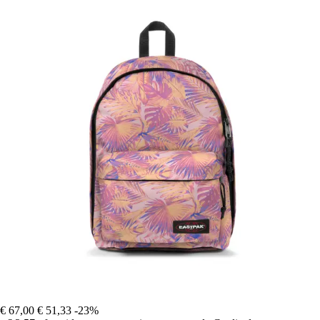
€ 67,00
€ 51,33
-23%