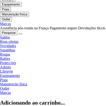
Equipamento
Praia
Manutenção física
Outlet
Marcas
Assistência pós-venda na França
Pagamento seguro
Devoluções fáceis
Pesquisar
Saldos
Boas ofertas
Novidades
Sapatilhas
Roupa
Balões
Protecções
Adepto
Lifestyle
Equipamento
Praia
Manutenção física
Outlet
Marcas
Adicionando ao carrinho...