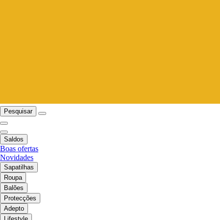
Pesquisar
Saldos
Boas ofertas
Novidades
Sapatilhas
Roupa
Balões
Protecções
Adepto
Lifestyle