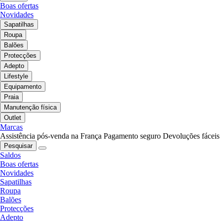
Boas ofertas
Novidades
Sapatilhas
Roupa
Balões
Protecções
Adepto
Lifestyle
Equipamento
Praia
Manutenção física
Outlet
Marcas
Assistência pós-venda na França
Pagamento seguro
Devoluções fáceis
Pesquisar
Saldos
Boas ofertas
Novidades
Sapatilhas
Roupa
Balões
Protecções
Adepto