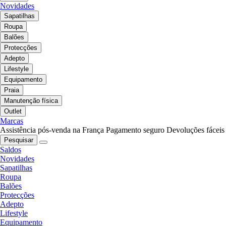
Novidades
Sapatilhas
Roupa
Balões
Protecções
Adepto
Lifestyle
Equipamento
Praia
Manutenção física
Outlet
Marcas
Assistência pós-venda na França
Pagamento seguro
Devoluções fáceis
Pesquisar
Saldos
Novidades
Sapatilhas
Roupa
Balões
Protecções
Adepto
Lifestyle
Equipamento