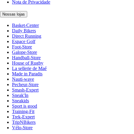
Nota de Privacidade
Nossas lojas
Basket-Center
Daily Bikers
Direct Running
Espace Golf
Foot-Store
Galope-Store
Handball-Store
House of Rugby
La sellerie de Maé
Made in Paradis
Nauti-wave
Pecheur-Store
Smash-Expert
Sneak'In
Sneakids
Sport is good
Training-Fit
Trek-Expert
TripNBikers
Vélo-Store