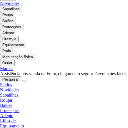
Novidades
Sapatilhas
Roupa
Balões
Protecções
Adepto
Lifestyle
Equipamento
Praia
Manutenção física
Outlet
Marcas
Assistência pós-venda na França
Pagamento seguro
Devoluções fáceis
Pesquisar
Saldos
Novidades
Sapatilhas
Roupa
Balões
Protecções
Adepto
Lifestyle
Equipamento