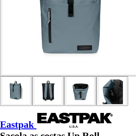
Eastpak
Sacola as costas Up Roll