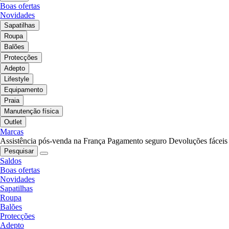
Boas ofertas
Novidades
Sapatilhas
Roupa
Balões
Protecções
Adepto
Lifestyle
Equipamento
Praia
Manutenção física
Outlet
Marcas
Assistência pós-venda na França
Pagamento seguro
Devoluções fáceis
Pesquisar
Saldos
Boas ofertas
Novidades
Sapatilhas
Roupa
Balões
Protecções
Adepto