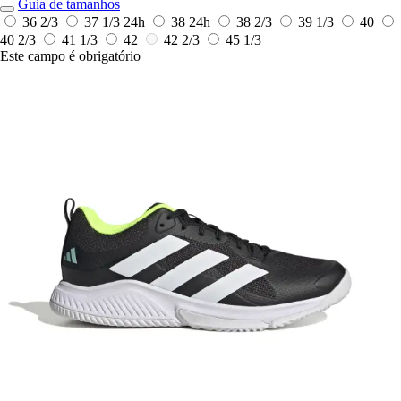
Guia de tamanhos
36 2/3
37 1/3
24h
38
24h
38 2/3
39 1/3
40
40 2/3
41 1/3
42
42 2/3
45 1/3
Este campo é obrigatório