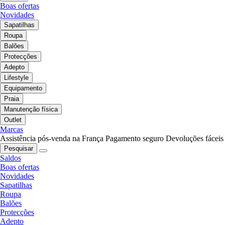
Boas ofertas
Novidades
Sapatilhas
Roupa
Balões
Protecções
Adepto
Lifestyle
Equipamento
Praia
Manutenção física
Outlet
Marcas
Assistência pós-venda na França
Pagamento seguro
Devoluções fáceis
Pesquisar
Saldos
Boas ofertas
Novidades
Sapatilhas
Roupa
Balões
Protecções
Adepto