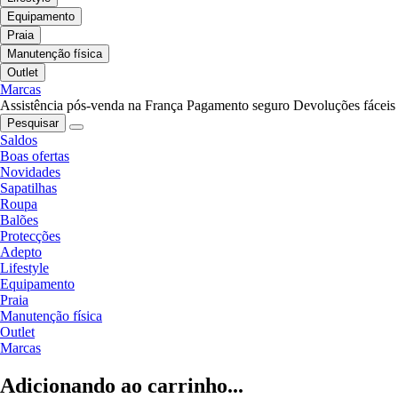
Equipamento
Praia
Manutenção física
Outlet
Marcas
Assistência pós-venda na França
Pagamento seguro
Devoluções fáceis
Pesquisar
Saldos
Boas ofertas
Novidades
Sapatilhas
Roupa
Balões
Protecções
Adepto
Lifestyle
Equipamento
Praia
Manutenção física
Outlet
Marcas
Adicionando ao carrinho...