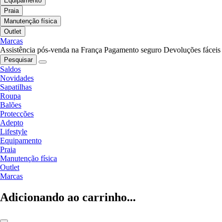
Equipamento
Praia
Manutenção física
Outlet
Marcas
Assistência pós-venda na França
Pagamento seguro
Devoluções fáceis
Pesquisar
Saldos
Novidades
Sapatilhas
Roupa
Balões
Protecções
Adepto
Lifestyle
Equipamento
Praia
Manutenção física
Outlet
Marcas
Adicionando ao carrinho...