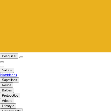
Pesquisar
Saldos
Novidades
Sapatilhas
Roupa
Balões
Protecções
Adepto
Lifestyle