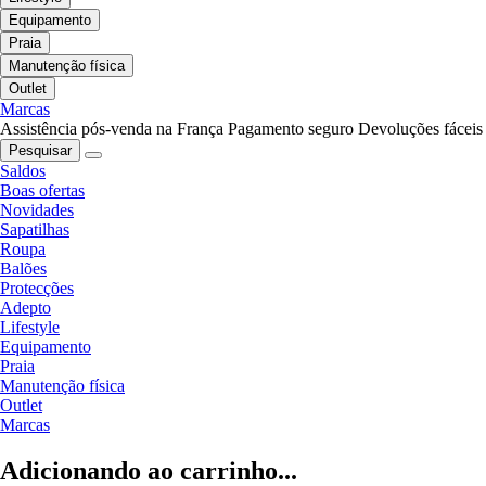
Equipamento
Praia
Manutenção física
Outlet
Marcas
Assistência pós-venda na França
Pagamento seguro
Devoluções fáceis
Pesquisar
Saldos
Boas ofertas
Novidades
Sapatilhas
Roupa
Balões
Protecções
Adepto
Lifestyle
Equipamento
Praia
Manutenção física
Outlet
Marcas
Adicionando ao carrinho...