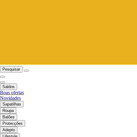
Pesquisar
Saldos
Boas ofertas
Novidades
Sapatilhas
Roupa
Balões
Protecções
Adepto
Lifestyle