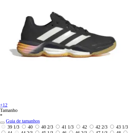
+12
Tamanho
*
Guia de tamanhos
39 1/3
40
40 2/3
41 1/3
42
42 2/3
43 1/3
44
44 2/3
45 1/3
46
46 2/3
47 1/3
48