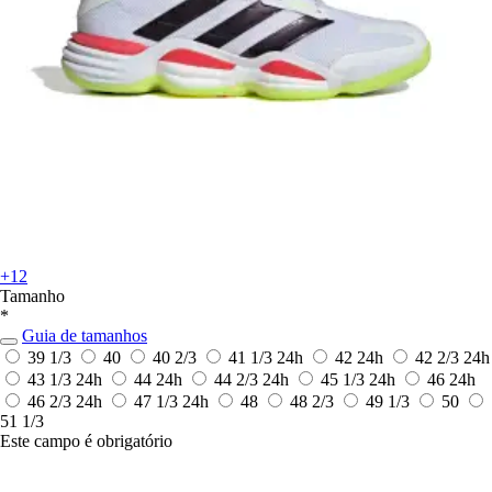
+12
Tamanho
*
Guia de tamanhos
39 1/3
40
40 2/3
41 1/3
24h
42
24h
42 2/3
24h
43 1/3
24h
44
24h
44 2/3
24h
45 1/3
24h
46
24h
46 2/3
24h
47 1/3
24h
48
48 2/3
49 1/3
50
51 1/3
Este campo é obrigatório