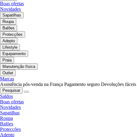
Boas ofertas
Novidades
Sapatilhas
Roupa
Balões
Protecções
Adepto
Lifestyle
Equipamento
Praia
Manutenção física
Outlet
Marcas
Assistência pós-venda na França
Pagamento seguro
Devoluções fáceis
Pesquisar
Saldos
Boas ofertas
Novidades
Sapatilhas
Roupa
Balões
Protecções
Adepto