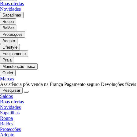
Boas ofertas
Novidades
Sapatilhas
Roupa
Balões
Protecções
Adepto
Lifestyle
Equipamento
Praia
Manutenção física
Outlet
Marcas
Assistência pós-venda na França
Pagamento seguro
Devoluções fáceis
Pesquisar
Saldos
Boas ofertas
Novidades
Sapatilhas
Roupa
Balões
Protecções
Adepto