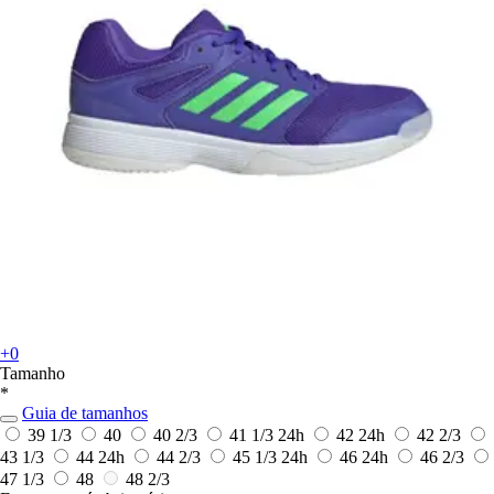
+0
Tamanho
*
Guia de tamanhos
39 1/3
40
40 2/3
41 1/3
24h
42
24h
42 2/3
43 1/3
44
24h
44 2/3
45 1/3
24h
46
24h
46 2/3
47 1/3
48
48 2/3