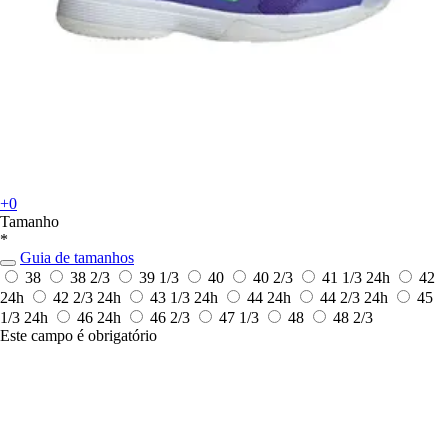
+0
Tamanho
*
Guia de tamanhos
38
38 2/3
39 1/3
40
40 2/3
41 1/3
24h
42
24h
42 2/3
24h
43 1/3
24h
44
24h
44 2/3
24h
45
1/3
24h
46
24h
46 2/3
47 1/3
48
48 2/3
Este campo é obrigatório