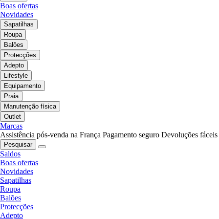
Boas ofertas
Novidades
Sapatilhas
Roupa
Balões
Protecções
Adepto
Lifestyle
Equipamento
Praia
Manutenção física
Outlet
Marcas
Assistência pós-venda na França
Pagamento seguro
Devoluções fáceis
Pesquisar
Saldos
Boas ofertas
Novidades
Sapatilhas
Roupa
Balões
Protecções
Adepto