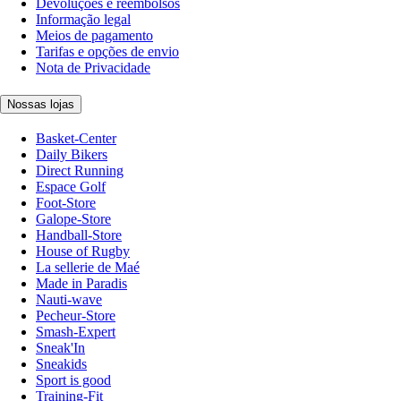
Devoluções e reembolsos
Informação legal
Meios de pagamento
Tarifas e opções de envio
Nota de Privacidade
Nossas lojas
Basket-Center
Daily Bikers
Direct Running
Espace Golf
Foot-Store
Galope-Store
Handball-Store
House of Rugby
La sellerie de Maé
Made in Paradis
Nauti-wave
Pecheur-Store
Smash-Expert
Sneak'In
Sneakids
Sport is good
Training-Fit