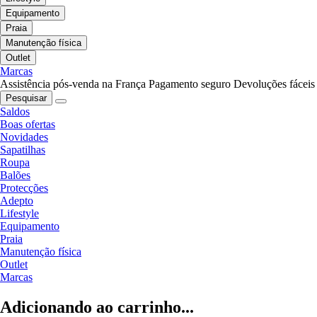
Equipamento
Praia
Manutenção física
Outlet
Marcas
Assistência pós-venda na França
Pagamento seguro
Devoluções fáceis
Pesquisar
Saldos
Boas ofertas
Novidades
Sapatilhas
Roupa
Balões
Protecções
Adepto
Lifestyle
Equipamento
Praia
Manutenção física
Outlet
Marcas
Adicionando ao carrinho...