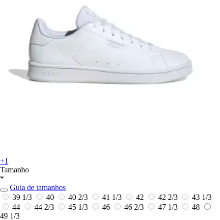
+1
Tamanho
*
Guia de tamanhos
39 1/3
40
40 2/3
41 1/3
42
42 2/3
43 1/3
44
44 2/3
45 1/3
46
46 2/3
47 1/3
48
49 1/3