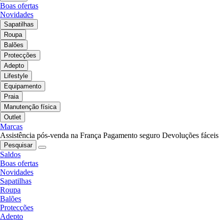
Boas ofertas
Novidades
Sapatilhas
Roupa
Balões
Protecções
Adepto
Lifestyle
Equipamento
Praia
Manutenção física
Outlet
Marcas
Assistência pós-venda na França
Pagamento seguro
Devoluções fáceis
Pesquisar
Saldos
Boas ofertas
Novidades
Sapatilhas
Roupa
Balões
Protecções
Adepto