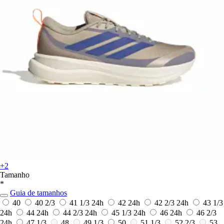
+2
Tamanho
*
Guia de tamanhos
40
40 2/3
41 1/3
24h
42
24h
42 2/3
24h
43 1/3
24h
44
24h
44 2/3
24h
45 1/3
24h
46
24h
46 2/3
24h
47 1/3
48
49 1/3
50
51 1/3
52 2/3
53