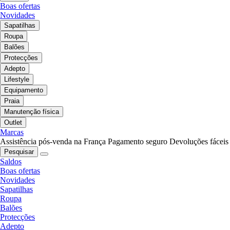
Boas ofertas
Novidades
Sapatilhas
Roupa
Balões
Protecções
Adepto
Lifestyle
Equipamento
Praia
Manutenção física
Outlet
Marcas
Assistência pós-venda na França
Pagamento seguro
Devoluções fáceis
Pesquisar
Saldos
Boas ofertas
Novidades
Sapatilhas
Roupa
Balões
Protecções
Adepto