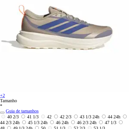
+2
Tamanho
*
Guia de tamanhos
40 2/3
41 1/3
42
42 2/3
43 1/3
24h
44
24h
44 2/3
24h
45 1/3
24h
46
24h
46 2/3
24h
47 1/3
48
49 1/3
24h
50
51 1/3
52 2/3
53 1/3