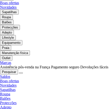
Boas ofertas
Novidades
Sapatilhas
Roupa
Balões
Protecções
Adepto
Lifestyle
Equipamento
Praia
Manutenção física
Outlet
Marcas
Assistência pós-venda na França
Pagamento seguro
Devoluções fáceis
Pesquisar
Saldos
Boas ofertas
Novidades
Sapatilhas
Roupa
Balões
Protecções
Adepto