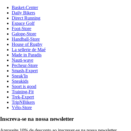
Basket-Center
Daily Bikers
Direct Running
Espace Golf
Foot-Store
Galope-Store
Handball-Store
House of Rugby
La sellerie de Maé
Made in Paradis
Nauti-wave
Pecheur-Store
Smash-Expert
Sneak'In
Sneakids
Sport is good
Training-Fit
Trek-Expert
TripNBikers
Vélo-Store
Inscreva-se na nossa newsletter
Aproveite 10% de desconto ao inscrever-se na nossa newsletter