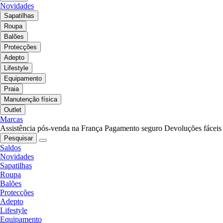
Novidades
Sapatilhas
Roupa
Balões
Protecções
Adepto
Lifestyle
Equipamento
Praia
Manutenção física
Outlet
Marcas
Assistência pós-venda na França
Pagamento seguro
Devoluções fáceis
Pesquisar
Saldos
Novidades
Sapatilhas
Roupa
Balões
Protecções
Adepto
Lifestyle
Equipamento