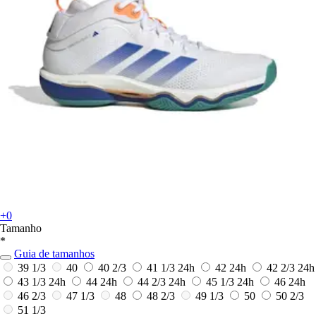
+0
Tamanho
*
Guia de tamanhos
39 1/3
40
40 2/3
41 1/3
24h
42
24h
42 2/3
24h
43 1/3
24h
44
24h
44 2/3
24h
45 1/3
24h
46
24h
46 2/3
47 1/3
48
48 2/3
49 1/3
50
50 2/3
51 1/3