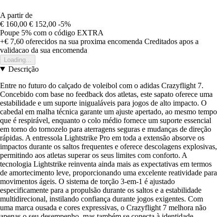
A partir de
€ 160,00
€ 152,00
-5%
Poupe 5%
com o código
EXTRA
+€ 7,60
oferecidos na sua proxima encomenda
Creditados apos a
validacao da sua encomenda
Loading...
Descrição
Entre no futuro do calçado de voleibol com o adidas Crazyflight 7.
Concebido com base no feedback dos atletas, este sapato oferece uma
estabilidade e um suporte inigualáveis para jogos de alto impacto. O
cabedal em malha técnica garante um ajuste apertado, ao mesmo tempo
que é respirável, enquanto o colo médio fornece um suporte essencial
em torno do tornozelo para aterragens seguras e mudanças de direção
rápidas. A entressola Lightstrike Pro em toda a extensão absorve os
impactos durante os saltos frequentes e oferece descolagens explosivas,
permitindo aos atletas superar os seus limites com conforto. A
tecnologia Lightstrike reinventa ainda mais as expectativas em termos
de amortecimento leve, proporcionando uma excelente reatividade para
movimentos ágeis. O sistema de torção 3-em-1 é ajustado
especificamente para a propulsão durante os saltos e a estabilidade
multidirecional, instilando confiança durante jogos exigentes. Com
uma marca ousada e cores expressivas, o Crazyflight 7 melhora não
apenas o seu desempenho, mas também se conecta à identidade