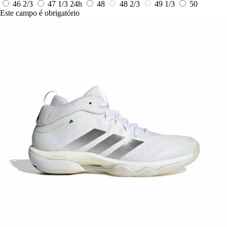
46 2/3
47 1/3
24h
48
48 2/3
49 1/3
50
Este campo é obrigatório