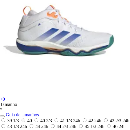
+0
Tamanho
*
Guia de tamanhos
39 1/3
40
40 2/3
41 1/3
24h
42
24h
42 2/3
24h
43 1/3
24h
44
24h
44 2/3
24h
45 1/3
24h
46
24h