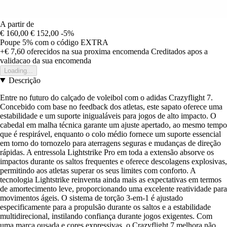
A partir de
€ 160,00
€ 152,00
-5%
Poupe 5%
com o código
EXTRA
+€ 7,60
oferecidos na sua proxima encomenda
Creditados apos a
validacao da sua encomenda
Loading...
Descrição
Entre no futuro do calçado de voleibol com o adidas Crazyflight 7.
Concebido com base no feedback dos atletas, este sapato oferece uma
estabilidade e um suporte inigualáveis para jogos de alto impacto. O
cabedal em malha técnica garante um ajuste apertado, ao mesmo tempo
que é respirável, enquanto o colo médio fornece um suporte essencial
em torno do tornozelo para aterragens seguras e mudanças de direção
rápidas. A entressola Lightstrike Pro em toda a extensão absorve os
impactos durante os saltos frequentes e oferece descolagens explosivas,
permitindo aos atletas superar os seus limites com conforto. A
tecnologia Lightstrike reinventa ainda mais as expectativas em termos
de amortecimento leve, proporcionando uma excelente reatividade para
movimentos ágeis. O sistema de torção 3-em-1 é ajustado
especificamente para a propulsão durante os saltos e a estabilidade
multidirecional, instilando confiança durante jogos exigentes. Com
uma marca ousada e cores expressivas, o Crazyflight 7 melhora não