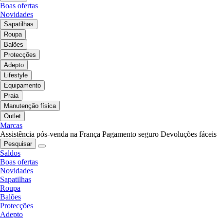
Boas ofertas
Novidades
Sapatilhas
Roupa
Balões
Protecções
Adepto
Lifestyle
Equipamento
Praia
Manutenção física
Outlet
Marcas
Assistência pós-venda na França
Pagamento seguro
Devoluções fáceis
Pesquisar
Saldos
Boas ofertas
Novidades
Sapatilhas
Roupa
Balões
Protecções
Adepto