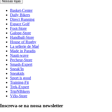
Nossas lojas
Basket-Center
Daily Bikers
Direct Running
Espace Golf
Foot-Store
Galope-Store
Handball-Store
House of Rugby
La sellerie de Maé
Made in Paradis
Nauti-wave
Pecheur-Store
Smash-Expert
Sneak'In
Sneakids
Sport is good
Training-Fit
Trek-Expert
TripNBikers
Vélo-Store
Inscreva-se na nossa newsletter