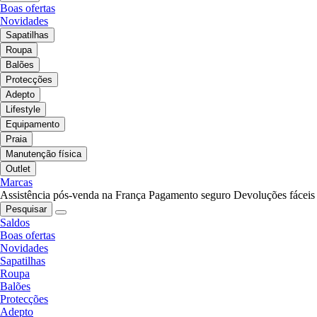
Boas ofertas
Novidades
Sapatilhas
Roupa
Balões
Protecções
Adepto
Lifestyle
Equipamento
Praia
Manutenção física
Outlet
Marcas
Assistência pós-venda na França
Pagamento seguro
Devoluções fáceis
Pesquisar
Saldos
Boas ofertas
Novidades
Sapatilhas
Roupa
Balões
Protecções
Adepto