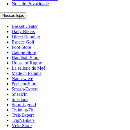
Nota de Privacidade
Nossas lojas
Basket-Center
Daily Bikers
Direct Running
Espace Golf
Foot-Store
Galope-Store
Handball-Store
House of Rugby
La sellerie de Maé
Made in Paradis
Nauti-wave
Pecheur-Store
Smash-Expert
Sneak'In
Sneakids
Sport is good
Training-Fit
Trek-Expert
TripNBikers
Vélo-Store