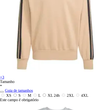
+3
Tamanho
*
Guia de tamanhos
XS
S
M
L
XL
24h
2XL
4XL
Este campo é obrigatório