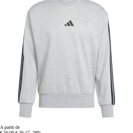
A partir de
€ 50,00
€ 36,17
-28%