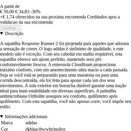
A partir de
€ 50,00
€ 34,83
-30%
+€ 1,74
oferecidos na sua proxima encomenda
Creditados apos a
validacao da sua encomenda
Loading...
Descrição
A sapatilha Response Runner 2 foi projetada para aqueles que adoram
a sensação de correr. O logo adidas é sinônimo de qualidade, e este
modelo não é exceção. Com seu cabedal em malha respirável, esta
sapatilha oferece um ajuste perfeito, mantendo seus pés
confortavelmente frescos. A entressola Cloudfoam proporciona
máximo conforto, com um amortecimento ultra macio a cada passada.
Seja se você está se preparando para uma maratona ou para uma
corrida descontraída, ela foi feita para apoiar cada um dos seus
movimentos. A sola exterior em borracha durável garante uma tração
ideal para mais estabilidade em diversas superfícies. A palmilha
antimicrobiana Ortholite assegura seu conforto, quilômetro após
quilômetro. Com esta sapatilha, você não apenas corre, você impõe seu
estilo.
Informações adicionais
Marca
adidas
Cor
dkblue/ftwwht/msilve