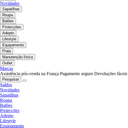
Novidades
Sapatilhas
Roupa
Balões
Protecções
Adepto
Lifestyle
Equipamento
Praia
Manutenção física
Outlet
Marcas
Assistência pós-venda na França
Pagamento seguro
Devoluções fáceis
Pesquisar
Saldos
Novidades
Sapatilhas
Roupa
Balões
Protecções
Adepto
Lifestyle
Equipamento