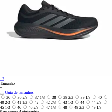
+7
Tamanho
*
Guia de tamanhos
36
36 2/3
37 1/3
38
38 2/3
39 1/3
40
40 2/3
41 1/3
42
42 2/3
43 1/3
44
44 2/3
45 1/3
46
46 2/3
47 1/3
48
48 2/3
49 1/3
Este campo é obrigatório