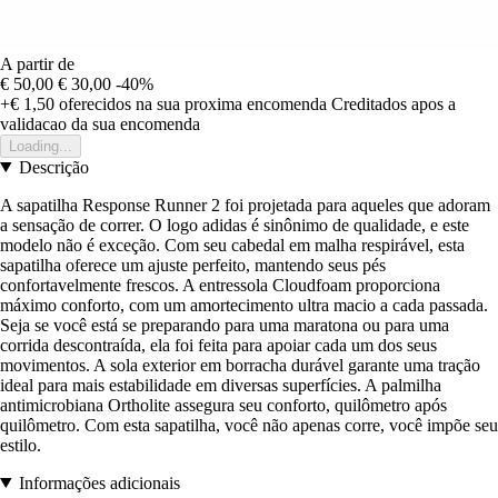
A partir de
€ 50,00
€ 30,00
-40%
+€ 1,50
oferecidos na sua proxima encomenda
Creditados apos a
validacao da sua encomenda
Loading...
Descrição
A sapatilha Response Runner 2 foi projetada para aqueles que adoram
a sensação de correr. O logo adidas é sinônimo de qualidade, e este
modelo não é exceção. Com seu cabedal em malha respirável, esta
sapatilha oferece um ajuste perfeito, mantendo seus pés
confortavelmente frescos. A entressola Cloudfoam proporciona
máximo conforto, com um amortecimento ultra macio a cada passada.
Seja se você está se preparando para uma maratona ou para uma
corrida descontraída, ela foi feita para apoiar cada um dos seus
movimentos. A sola exterior em borracha durável garante uma tração
ideal para mais estabilidade em diversas superfícies. A palmilha
antimicrobiana Ortholite assegura seu conforto, quilômetro após
quilômetro. Com esta sapatilha, você não apenas corre, você impõe seu
estilo.
Informações adicionais