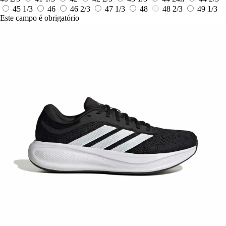
45 1/3
46
46 2/3
47 1/3
48
48 2/3
49 1/3
Este campo é obrigatório