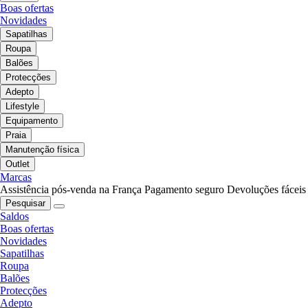
Boas ofertas
Novidades
Sapatilhas
Roupa
Balões
Protecções
Adepto
Lifestyle
Equipamento
Praia
Manutenção física
Outlet
Marcas
Assistência pós-venda na França
Pagamento seguro
Devoluções fáceis
Pesquisar
Saldos
Boas ofertas
Novidades
Sapatilhas
Roupa
Balões
Protecções
Adepto