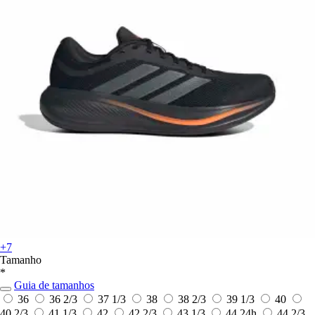
+7
Tamanho
*
Guia de tamanhos
36
36 2/3
37 1/3
38
38 2/3
39 1/3
40
40 2/3
41 1/3
42
42 2/3
43 1/3
44
24h
44 2/3