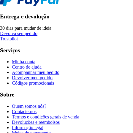
Entrega e devolução
30 dias para mudar de ideia
Devolva seu pedido
Trustpilot
Serviços
Minha conta
Centro de ajuda
Acompanhar meu pedido
Devolver meu pedido
Códigos promocionais
Sobre
Quem somos nós?
Contacte-nos
Termos e condições gerais de venda
Devoluções e reembolsos
Informação legal
Meios de pagamento