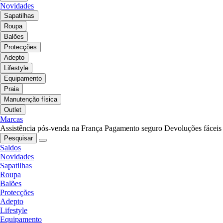
Novidades
Sapatilhas
Roupa
Balões
Protecções
Adepto
Lifestyle
Equipamento
Praia
Manutenção física
Outlet
Marcas
Assistência pós-venda na França
Pagamento seguro
Devoluções fáceis
Pesquisar
Saldos
Novidades
Sapatilhas
Roupa
Balões
Protecções
Adepto
Lifestyle
Equipamento