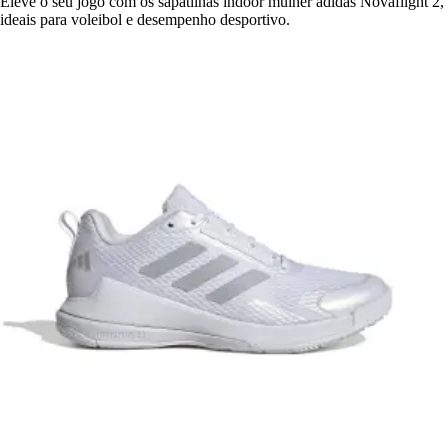
Eleve o seu jogo com os sapatilhas indoor mulher adidas Novaflight 2,
ideais para voleibol e desempenho desportivo.