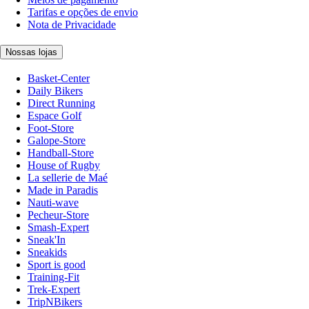
Tarifas e opções de envio
Nota de Privacidade
Nossas lojas
Basket-Center
Daily Bikers
Direct Running
Espace Golf
Foot-Store
Galope-Store
Handball-Store
House of Rugby
La sellerie de Maé
Made in Paradis
Nauti-wave
Pecheur-Store
Smash-Expert
Sneak'In
Sneakids
Sport is good
Training-Fit
Trek-Expert
TripNBikers