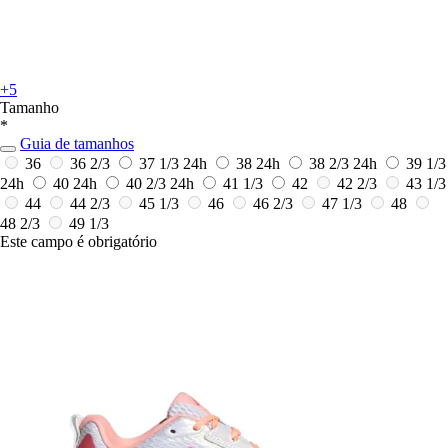
+5
Tamanho
*
Guia de tamanhos
36
36 2/3
37 1/3
24h
38
24h
38 2/3
24h
39 1/3
24h
40
24h
40 2/3
24h
41 1/3
42
42 2/3
43 1/3
44
44 2/3
45 1/3
46
46 2/3
47 1/3
48
48 2/3
49 1/3
Este campo é obrigatório