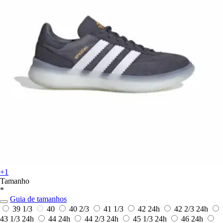
+1
Tamanho
*
Guia de tamanhos
39 1/3
40
40 2/3
41 1/3
42
24h
42 2/3
24h
43 1/3
24h
44
24h
44 2/3
24h
45 1/3
24h
46
24h