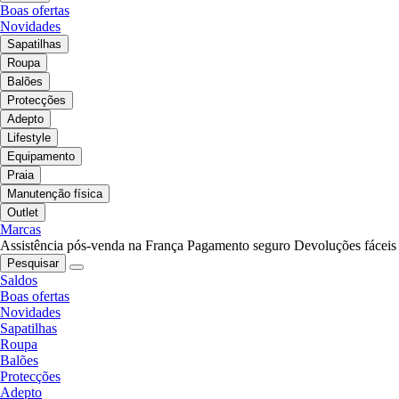
Boas ofertas
Novidades
Sapatilhas
Roupa
Balões
Protecções
Adepto
Lifestyle
Equipamento
Praia
Manutenção física
Outlet
Marcas
Assistência pós-venda na França
Pagamento seguro
Devoluções fáceis
Pesquisar
Saldos
Boas ofertas
Novidades
Sapatilhas
Roupa
Balões
Protecções
Adepto