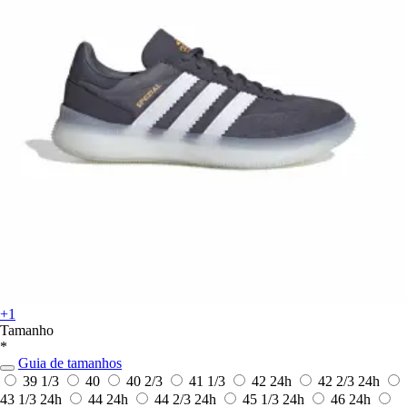
+1
Tamanho
*
Guia de tamanhos
39 1/3
40
40 2/3
41 1/3
42
24h
42 2/3
24h
43 1/3
24h
44
24h
44 2/3
24h
45 1/3
24h
46
24h