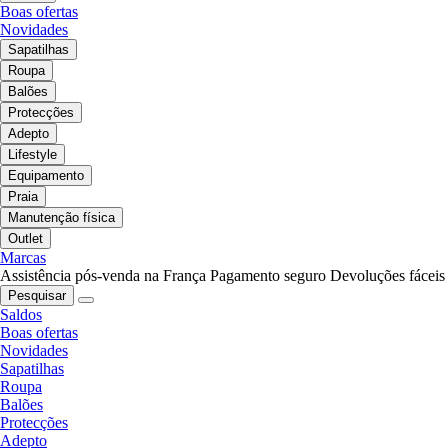
Boas ofertas
Novidades
Sapatilhas
Roupa
Balões
Protecções
Adepto
Lifestyle
Equipamento
Praia
Manutenção física
Outlet
Marcas
Assistência pós-venda na França
Pagamento seguro
Devoluções fáceis
Pesquisar
Saldos
Boas ofertas
Novidades
Sapatilhas
Roupa
Balões
Protecções
Adepto