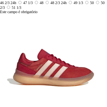
46 2/3
24h
47 1/3
48
48 2/3
24h
49 1/3
50
50
2/3
51 1/3
Este campo é obrigatório