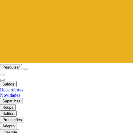
Pesquisar
Saldos
Boas ofertas
Novidades
Sapatilhas
Roupa
Balões
Protecções
Adepto
Lifestyle