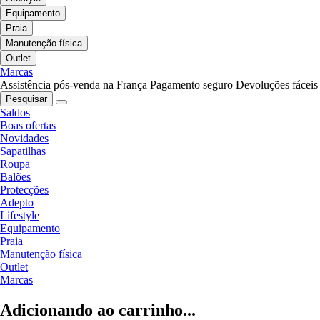
Equipamento
Praia
Manutenção física
Outlet
Marcas
Assistência pós-venda na França
Pagamento seguro
Devoluções fáceis
Pesquisar
Saldos
Boas ofertas
Novidades
Sapatilhas
Roupa
Balões
Protecções
Adepto
Lifestyle
Equipamento
Praia
Manutenção física
Outlet
Marcas
Adicionando ao carrinho...