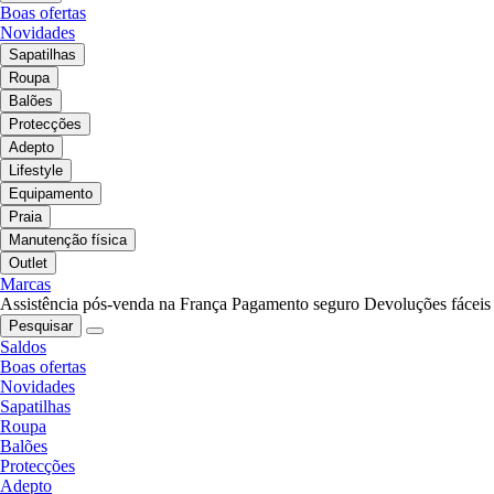
Boas ofertas
Novidades
Sapatilhas
Roupa
Balões
Protecções
Adepto
Lifestyle
Equipamento
Praia
Manutenção física
Outlet
Marcas
Assistência pós-venda na França
Pagamento seguro
Devoluções fáceis
Pesquisar
Saldos
Boas ofertas
Novidades
Sapatilhas
Roupa
Balões
Protecções
Adepto