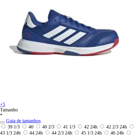
+5
Tamanho
*
Guia de tamanhos
39 1/3
40
40 2/3
41 1/3
42
24h
42 2/3
24h
43 1/3
24h
44
24h
44 2/3
24h
45 1/3
24h
46
24h