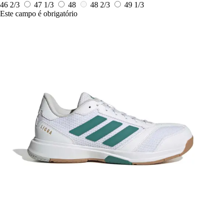
46 2/3
47 1/3
48
48 2/3
49 1/3
Este campo é obrigatório