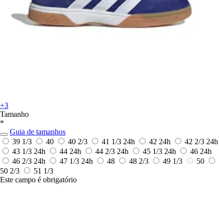
+3
Tamanho
*
Guia de tamanhos
39 1/3
40
40 2/3
41 1/3
24h
42
24h
42 2/3
24h
43 1/3
24h
44
24h
44 2/3
24h
45 1/3
24h
46
24h
46 2/3
24h
47 1/3
24h
48
48 2/3
49 1/3
50
50 2/3
51 1/3
Este campo é obrigatório