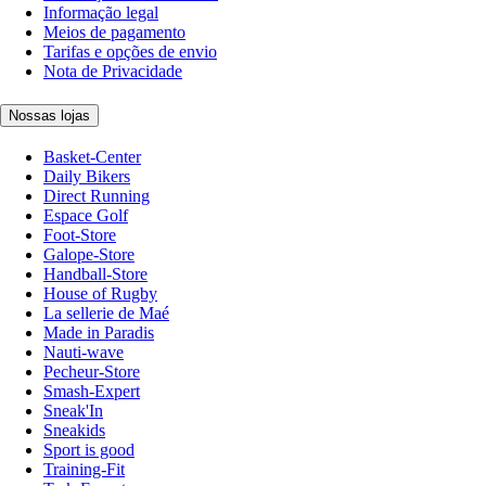
Informação legal
Meios de pagamento
Tarifas e opções de envio
Nota de Privacidade
Nossas lojas
Basket-Center
Daily Bikers
Direct Running
Espace Golf
Foot-Store
Galope-Store
Handball-Store
House of Rugby
La sellerie de Maé
Made in Paradis
Nauti-wave
Pecheur-Store
Smash-Expert
Sneak'In
Sneakids
Sport is good
Training-Fit