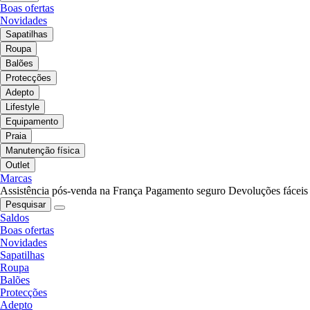
Boas ofertas
Novidades
Sapatilhas
Roupa
Balões
Protecções
Adepto
Lifestyle
Equipamento
Praia
Manutenção física
Outlet
Marcas
Assistência pós-venda na França
Pagamento seguro
Devoluções fáceis
Pesquisar
Saldos
Boas ofertas
Novidades
Sapatilhas
Roupa
Balões
Protecções
Adepto