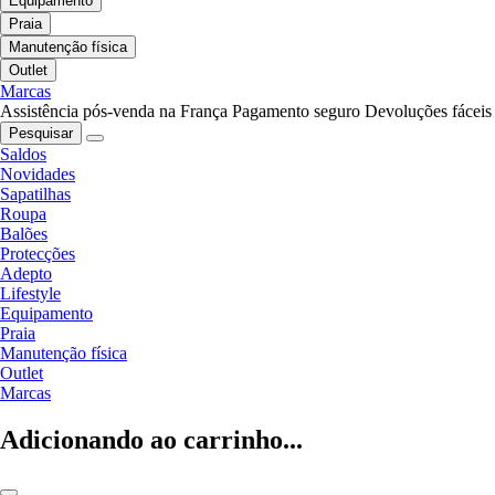
Equipamento
Praia
Manutenção física
Outlet
Marcas
Assistência pós-venda na França
Pagamento seguro
Devoluções fáceis
Pesquisar
Saldos
Novidades
Sapatilhas
Roupa
Balões
Protecções
Adepto
Lifestyle
Equipamento
Praia
Manutenção física
Outlet
Marcas
Adicionando ao carrinho...