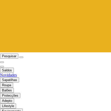
Pesquisar
Saldos
Novidades
Sapatilhas
Roupa
Balões
Protecções
Adepto
Lifestyle