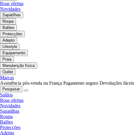
Boas ofertas
Novidades
Sapatilhas
Roupa
Balões
Protecções
Adepto
Lifestyle
Equipamento
Praia
Manutenção física
Outlet
Marcas
Assistência pós-venda na França
Pagamento seguro
Devoluções fáceis
Pesquisar
Saldos
Boas ofertas
Novidades
Sapatilhas
Roupa
Balões
Protecções
Adepto