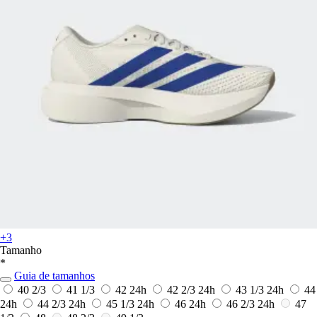
+3
Tamanho
*
Guia de tamanhos
40 2/3
41 1/3
42
24h
42 2/3
24h
43 1/3
24h
44
24h
44 2/3
24h
45 1/3
24h
46
24h
46 2/3
24h
47