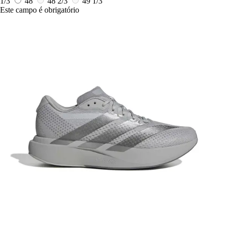
1/3
48
48 2/3
49 1/3
Este campo é obrigatório