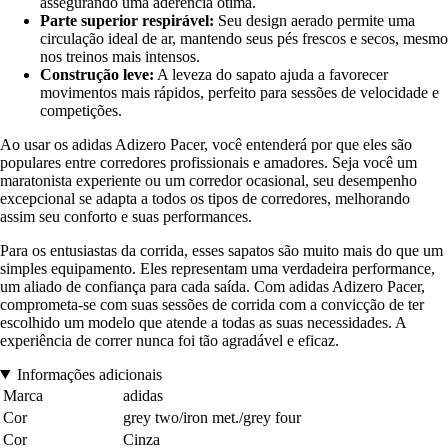
assegurando uma aderência ótima.
Parte superior respirável:
Seu design aerado permite uma
circulação ideal de ar, mantendo seus pés frescos e secos, mesmo
nos treinos mais intensos.
Construção leve:
A leveza do sapato ajuda a favorecer
movimentos mais rápidos, perfeito para sessões de velocidade e
competições.
Ao usar os adidas Adizero Pacer, você entenderá por que eles são
populares entre corredores profissionais e amadores. Seja você um
maratonista experiente ou um corredor ocasional, seu desempenho
excepcional se adapta a todos os tipos de corredores, melhorando
assim seu conforto e suas performances.
Para os entusiastas da corrida, esses sapatos são muito mais do que um
simples equipamento. Eles representam uma verdadeira performance,
um aliado de confiança para cada saída. Com adidas Adizero Pacer,
comprometa-se com suas sessões de corrida com a convicção de ter
escolhido um modelo que atende a todas as suas necessidades. A
experiência de correr nunca foi tão agradável e eficaz.
Informações adicionais
Marca
adidas
Cor
grey two/iron met./grey four
Cor
Cinza