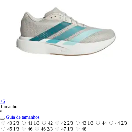
+5
Tamanho
*
Guia de tamanhos
40 2/3
41 1/3
42
42 2/3
43 1/3
44
44 2/3
45 1/3
46
46 2/3
47 1/3
48