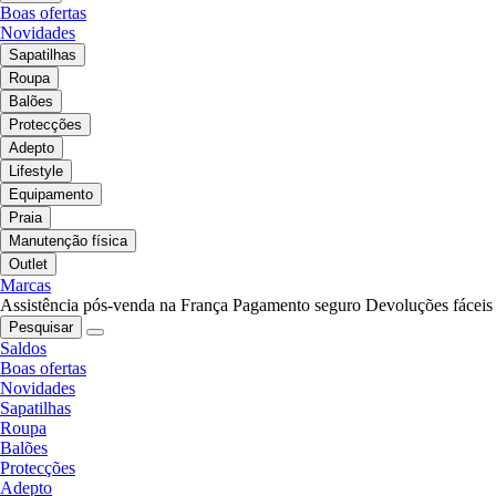
Boas ofertas
Novidades
Sapatilhas
Roupa
Balões
Protecções
Adepto
Lifestyle
Equipamento
Praia
Manutenção física
Outlet
Marcas
Assistência pós-venda na França
Pagamento seguro
Devoluções fáceis
Pesquisar
Saldos
Boas ofertas
Novidades
Sapatilhas
Roupa
Balões
Protecções
Adepto