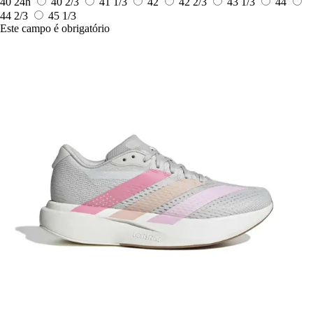
40
24h
40 2/3
41 1/3
42
42 2/3
43 1/3
44
44 2/3
45 1/3
Este campo é obrigatório