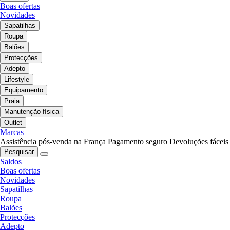
Boas ofertas
Novidades
Sapatilhas
Roupa
Balões
Protecções
Adepto
Lifestyle
Equipamento
Praia
Manutenção física
Outlet
Marcas
Assistência pós-venda na França
Pagamento seguro
Devoluções fáceis
Pesquisar
Saldos
Boas ofertas
Novidades
Sapatilhas
Roupa
Balões
Protecções
Adepto