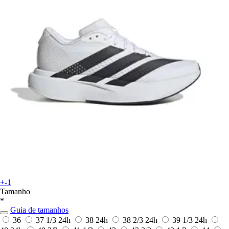
+-1
Tamanho
*
Guia de tamanhos
36
37 1/3
24h
38
24h
38 2/3
24h
39 1/3
24h