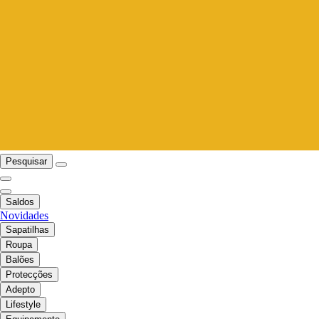
Pesquisar
Saldos
Novidades
Sapatilhas
Roupa
Balões
Protecções
Adepto
Lifestyle