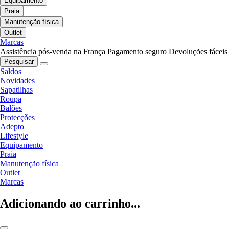
Equipamento
Praia
Manutenção física
Outlet
Marcas
Assistência pós-venda na França
Pagamento seguro
Devoluções fáceis
Pesquisar
Saldos
Novidades
Sapatilhas
Roupa
Balões
Protecções
Adepto
Lifestyle
Equipamento
Praia
Manutenção física
Outlet
Marcas
Adicionando ao carrinho...