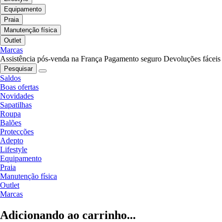
Equipamento
Praia
Manutenção física
Outlet
Marcas
Assistência pós-venda na França
Pagamento seguro
Devoluções fáceis
Pesquisar
Saldos
Boas ofertas
Novidades
Sapatilhas
Roupa
Balões
Protecções
Adepto
Lifestyle
Equipamento
Praia
Manutenção física
Outlet
Marcas
Adicionando ao carrinho...