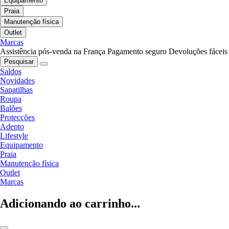
Equipamento
Praia
Manutenção física
Outlet
Marcas
Assistência pós-venda na França
Pagamento seguro
Devoluções fáceis
Pesquisar
Saldos
Novidades
Sapatilhas
Roupa
Balões
Protecções
Adepto
Lifestyle
Equipamento
Praia
Manutenção física
Outlet
Marcas
Adicionando ao carrinho...