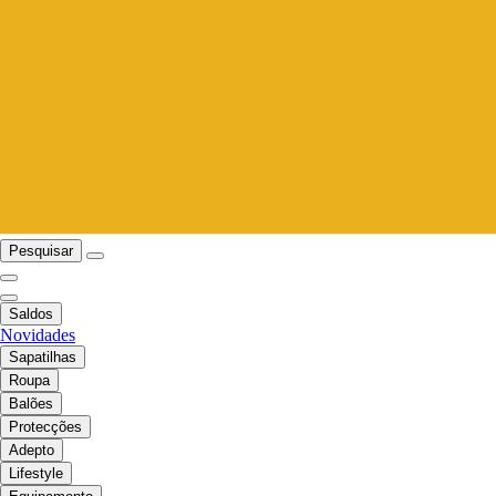
Pesquisar
Saldos
Novidades
Sapatilhas
Roupa
Balões
Protecções
Adepto
Lifestyle