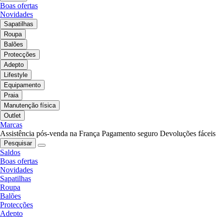
Boas ofertas
Novidades
Sapatilhas
Roupa
Balões
Protecções
Adepto
Lifestyle
Equipamento
Praia
Manutenção física
Outlet
Marcas
Assistência pós-venda na França
Pagamento seguro
Devoluções fáceis
Pesquisar
Saldos
Boas ofertas
Novidades
Sapatilhas
Roupa
Balões
Protecções
Adepto