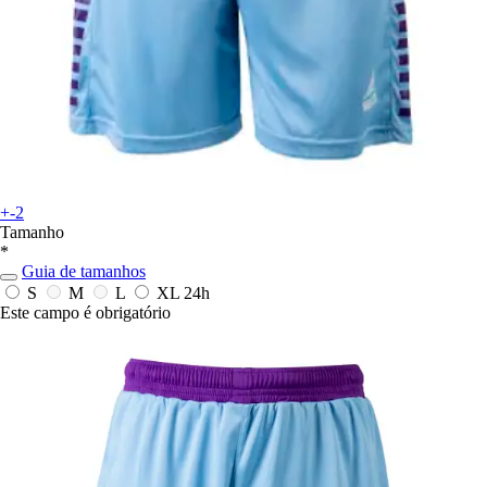
+-2
Tamanho
*
Guia de tamanhos
S
M
L
XL
24h
Este campo é obrigatório