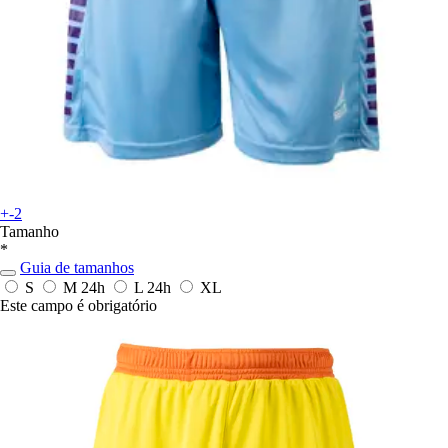
+-2
Tamanho
*
Guia de tamanhos
S
M
24h
L
24h
XL
Este campo é obrigatório