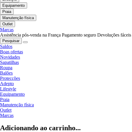
Equipamento
Praia
Manutenção física
Outlet
Marcas
Assistência pós-venda na França
Pagamento seguro
Devoluções fáceis
Pesquisar
Saldos
Boas ofertas
Novidades
Sapatilhas
Roupa
Balões
Protecções
Adepto
Lifestyle
Equipamento
Praia
Manutenção física
Outlet
Marcas
Adicionando ao carrinho...