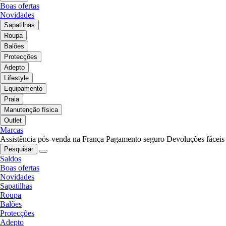
Boas ofertas
Novidades
Sapatilhas
Roupa
Balões
Protecções
Adepto
Lifestyle
Equipamento
Praia
Manutenção física
Outlet
Marcas
Assistência pós-venda na França
Pagamento seguro
Devoluções fáceis
Pesquisar
Saldos
Boas ofertas
Novidades
Sapatilhas
Roupa
Balões
Protecções
Adepto