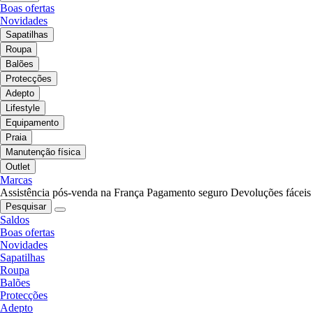
Boas ofertas
Novidades
Sapatilhas
Roupa
Balões
Protecções
Adepto
Lifestyle
Equipamento
Praia
Manutenção física
Outlet
Marcas
Assistência pós-venda na França
Pagamento seguro
Devoluções fáceis
Pesquisar
Saldos
Boas ofertas
Novidades
Sapatilhas
Roupa
Balões
Protecções
Adepto