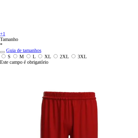
+1
Tamanho
*
Guia de tamanhos
S
M
L
XL
2XL
3XL
Este campo é obrigatório