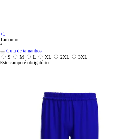
+1
Tamanho
*
Guia de tamanhos
S
M
L
XL
2XL
3XL
Este campo é obrigatório