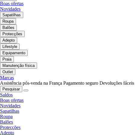
Boas ofertas
Novidades
Sapatilhas
Roupa
Balões
Protecções
Adepto
Lifestyle
Equipamento
Praia
Manutenção física
Outlet
Marcas
Assistência pós-venda na França
Pagamento seguro
Devoluções fáceis
Pesquisar
Saldos
Boas ofertas
Novidades
Sapatilhas
Roupa
Balões
Protecções
Adepto