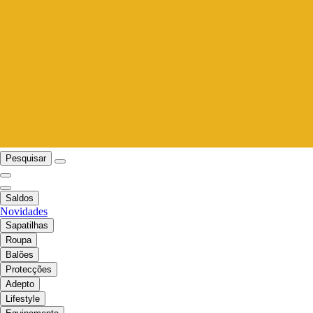
Pesquisar
Saldos
Novidades
Sapatilhas
Roupa
Balões
Protecções
Adepto
Lifestyle