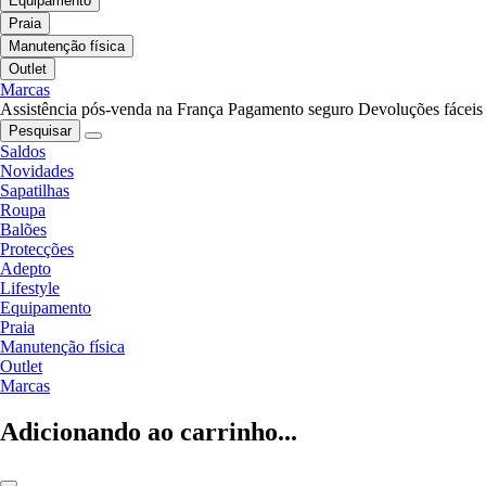
Equipamento
Praia
Manutenção física
Outlet
Marcas
Assistência pós-venda na França
Pagamento seguro
Devoluções fáceis
Pesquisar
Saldos
Novidades
Sapatilhas
Roupa
Balões
Protecções
Adepto
Lifestyle
Equipamento
Praia
Manutenção física
Outlet
Marcas
Adicionando ao carrinho...